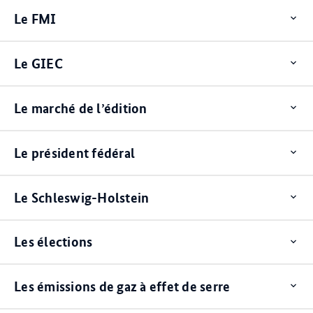
Le FMI
Op
ite
Le GIEC
Op
ite
Le marché de l’édition
Op
ite
Le président fédéral
Op
ite
Le Schleswig-Holstein
Op
ite
Les élections
Op
ite
Les émissions de gaz à effet de serre
Op
ite