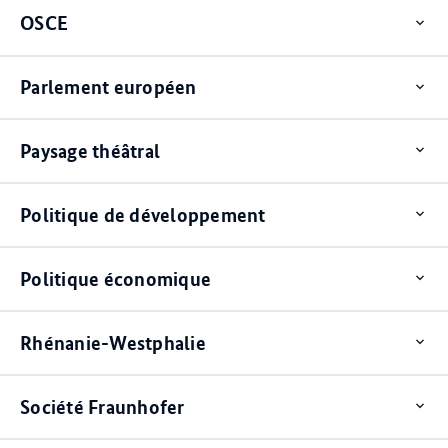
OSCE
Op
ite
Parlement européen
Op
ite
Paysage théâtral
Op
ite
Politique de développement
Op
ite
Politique économique
Op
ite
Rhénanie-Westphalie
Op
ite
Société Fraunhofer
Op
ite