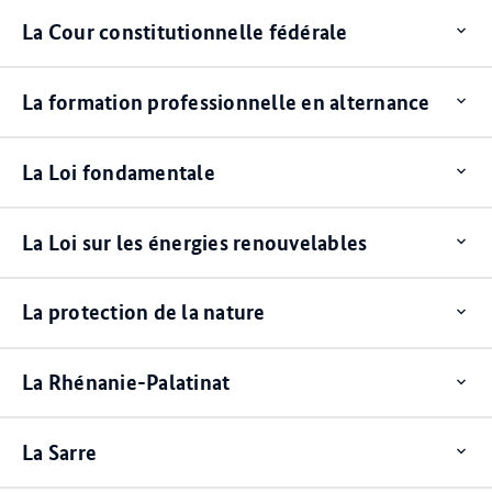
La Cour constitutionnelle fédérale
Op
ite
La formation professionnelle en alternance
Op
ite
La Loi fondamentale
Op
ite
La Loi sur les énergies renouvelables
Op
ite
La protection de la nature
Op
ite
La Rhénanie-Palatinat
Op
ite
La Sarre
Op
ite