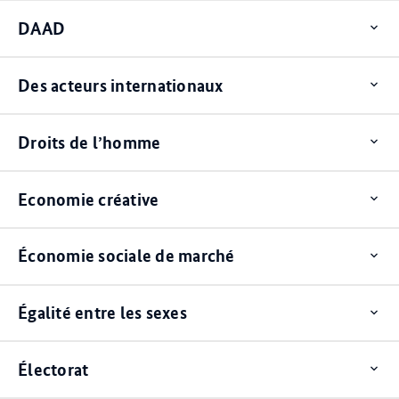
DAAD
Op
ite
Des acteurs internationaux
Op
ite
Droits de l’homme
Op
ite
Economie créative
Op
ite
Économie sociale de marché
Op
ite
Égalité entre les sexes
Op
ite
Électorat
Op
ite