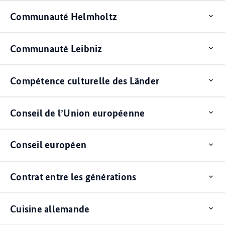
Communauté Helmholtz
Op
ite
Communauté Leibniz
Op
ite
Compétence culturelle des Länder
Op
ite
Conseil de l’Union européenne
Op
ite
Conseil européen
Op
ite
Contrat entre les générations
Op
ite
Cuisine allemande
Op
ite