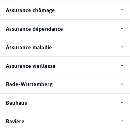
Assurance chômage
Op
ite
Assurance dépendance
Op
ite
Assurance maladie
Op
ite
Assurance vieillesse
Op
ite
Bade-Wurtemberg
Op
ite
Bauhaus
Op
ite
Bavière
Op
ite