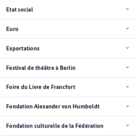
Etat social
Op
ite
Euro
Op
ite
Exportations
Op
ite
Festival de théâtre à Berlin
Op
ite
Foire du Livre de Francfort
Op
ite
Fondation Alexander von Humboldt
Op
ite
Fondation culturelle de la Fédération
Op
ite