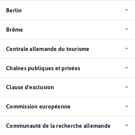
Berlin
Op
ite
Brême
Op
ite
Centrale allemande du tourisme
Op
ite
Chaînes publiques et privées
Op
ite
Clause d’exclusion
Op
ite
Commission européenne
Op
ite
Communauté de la recherche allemande
Op
ite