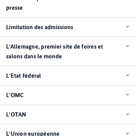
presse
Limitation des admissions
Op
ite
L’Allemagne, premier site de foires et
Op
ite
salons dans le monde
L’Etat fédéral
Op
ite
L’OMC
Op
ite
L’OTAN
Op
ite
L’Union européenne
Op
ite