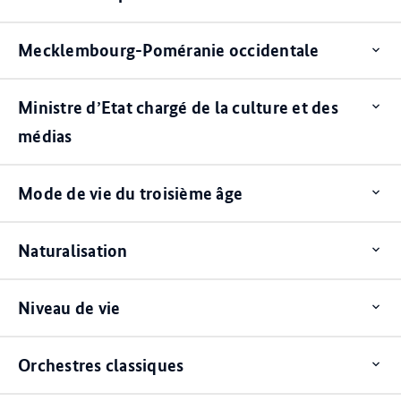
Mecklembourg-Poméranie occidentale
Op
ite
Ministre d’Etat chargé de la culture et des
Op
ite
médias
Mode de vie du troisième âge
Op
ite
Naturalisation
Op
ite
Niveau de vie
Op
ite
Orchestres classiques
Op
ite