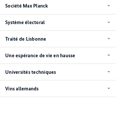
Société Max Planck
Op
ite
Système électoral
Op
ite
Traité de Lisbonne
Op
ite
Une espérance de vie en hausse
Op
ite
Universités techniques
Op
ite
Vins allemands
Op
ite