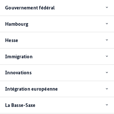
Gouvernement fédéral
Op
ite
Hambourg
Op
ite
Hesse
Op
ite
Immigration
Op
ite
Innovations
Op
ite
Intégration européenne
Op
ite
La Basse-Saxe
Op
ite