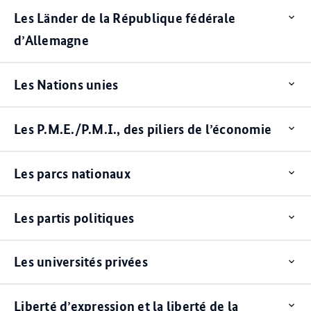
Les Länder de la République fédérale
Op
ite
d’Allemagne
Les Nations unies
Op
ite
Les P.M.E./P.M.I., des piliers de l’économie
Op
ite
Les parcs nationaux
Op
ite
Les partis politiques
Op
ite
Les universités privées
Op
ite
Liberté d’expression et la liberté de la
Op
ite