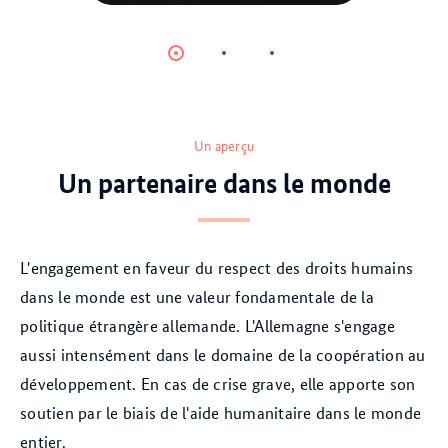
orstenThor
© picture alliance/dpa
Item
Item
Item
0
1
2
Un aperçu
Un partenaire dans le monde
L'engagement en faveur du respect des droits humains
dans le monde est une valeur fondamentale de la
politique étrangère allemande. L'Allemagne s'engage
aussi intensément dans le domaine de la coopération au
développement. En cas de crise grave, elle apporte son
soutien par le biais de l'aide humanitaire dans le monde
entier.