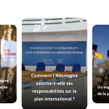
Comment l’Allemagne
magne
assume-t-elle ses
’aide
Un en
responsabilités sur le
?
de la p
plan international ?