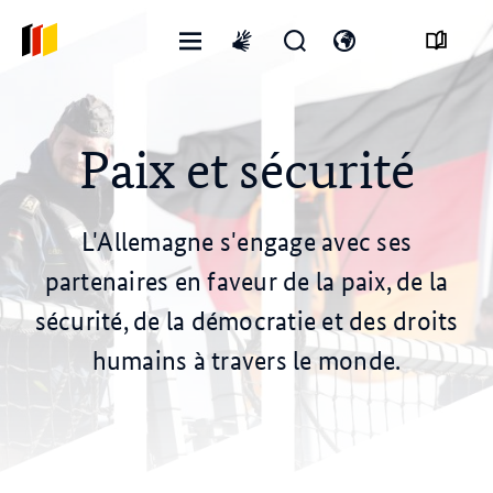
Ouvrir
Ouvrir
Ouvrir
International
le
le
changer
sign
menu
formulaire
de
language
de
langue
recherche
Paix et sécurité
L'Allemagne s'engage avec ses
partenaires en faveur de la paix, de la
sécurité, de la démocratie et des droits
humains à travers le monde.
© dpa