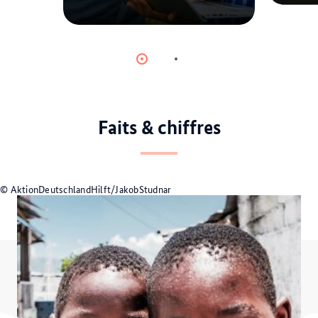
© AdobeStock
Item
Item
0
1
Faits & chiffres
© AktionDeutschlandHilft/JakobStudnar