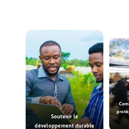
Comm
protèg
Soutenir le
développement durable