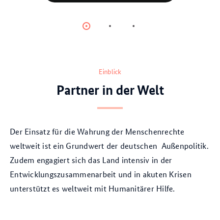
orstenThor
© picture alliance/dpa
Item
Item
Item
0
1
2
Einblick
Partner in der Welt
Der Einsatz für die Wahrung der Menschenrechte
weltweit ist ein Grundwert der deutschen Außenpolitik.
Zudem engagiert sich das Land intensiv in der
Entwicklungszusammenarbeit und in akuten Krisen
unterstützt es weltweit mit Humanitärer Hilfe.