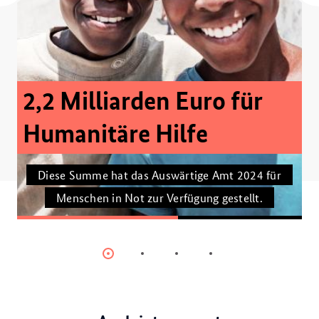
2,2 Milliarden Euro für
Humanitäre Hilfe
Diese Summe hat das Auswärtige Amt 2024 für
Menschen in Not zur Verfügung gestellt.
Item
Item
Item
Item
0
1
2
3