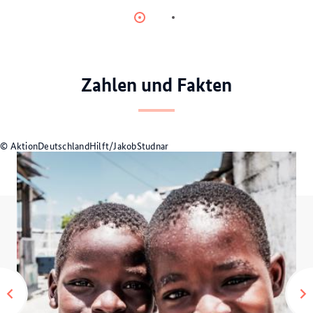
Item
Item
0
1
Zahlen und Fakten
© AktionDeutschlandHilft/JakobStudnar