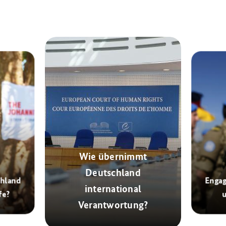
Wie übernimmt
Deutschland
chland
Engag
international
fe?
Verantwortung?