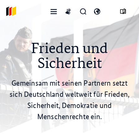
Menü
Suchformular
Sprachmenü
International
öffnen
öffnen
öffnen
sign
language
Frieden und
Sicherheit
Gemeinsam mit seinen Partnern setzt
sich Deutschland weltweit für Frieden,
Sicherheit, Demokratie und
Menschenrechte ein.
© dpa