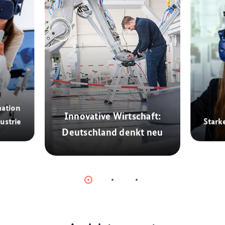
mation
Innovative Wirtschaft:
ustrie
Stark
Deutschland denkt neu
© dpa
Item
Item
Item
0
1
2