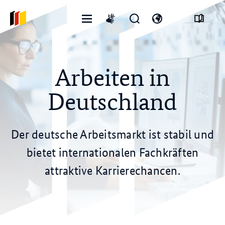
Menü
Suchformular
Sprachmenü
International
öffnen
öffnen
öffnen
sign
language
Arbeiten in
Deutschland
Der deutsche Arbeitsmarkt ist stabil und
bietet internationalen Fachkräften
attraktive Karrierechancen.
© Gorodenkoff/stock.adobe.com