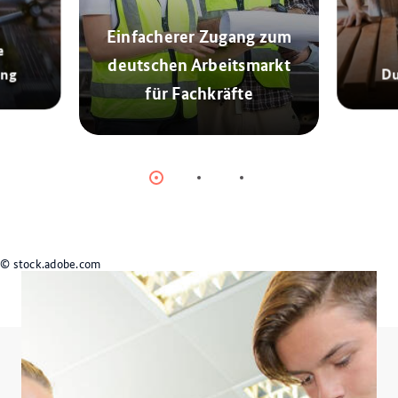
Einfacherer Zugang zum
e
deutschen Arbeitsmarkt
ung
Du
für Fachkräfte
Airbus
© stock.adobe.com/JU.STOCKER
Item
Item
Item
0
1
2
© stock.adobe.com