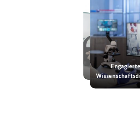
Außeruniversitäre
Engagiert
Forschung
Wissenschaftsd
© AdobeStock
© AdobeStock