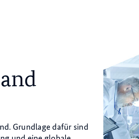
land
d
and. Grundlage dafür sind
ung und eine globale