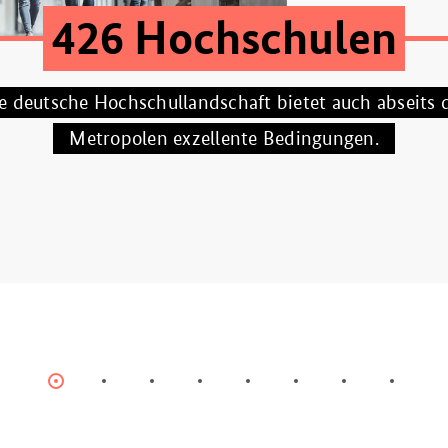
,9 Millionen Studieren
als die Hälfte der jungen Menschen in Deutschland 
heute ein Studium auf.
Item
Item
Item
Item
Item
Item
Item
Item
0
1
2
3
4
5
6
7