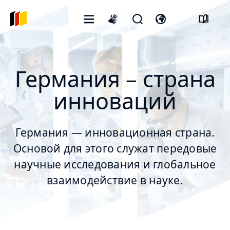
Открытое
Открыть
Откройте
International
меню
форму
переключатель
sign
поиска
языка
language
Германия – страна
инноваций
Германия — инновационная страна.
Основой для этого служат передовые
научные исследования и глобальное
взаимодействие в науке.
© Gorodenkoff/stock.adobe.com