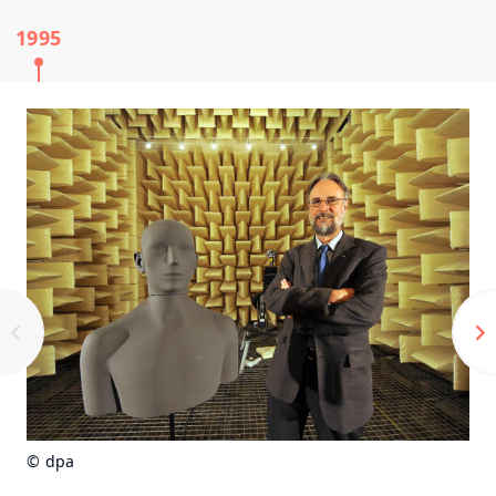
1995
© dpa