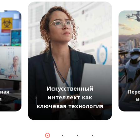
Искусственный
чная
Пер
интеллект как
я
и
ключевая технология
© Frau
© Adobe Stock