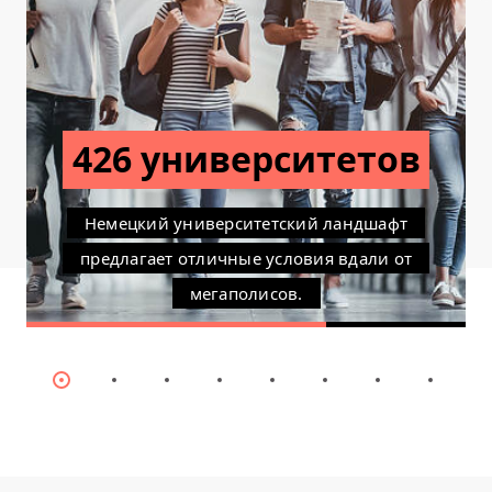
426 университетов
Немецкий университетский ландшафт
предлагает отличные условия вдали от
мегаполисов.
Item
Item
Item
Item
Item
Item
Item
Item
0
1
2
3
4
5
6
7