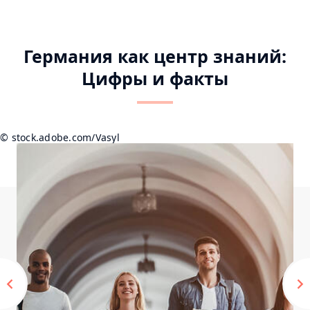
Item
Item
Item
Item
0
1
2
3
Германия как центр знаний:
Цифры и факты
© stock.adobe.com/Vasyl