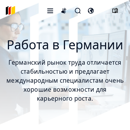
Открытое
Открыть
Откройте
International
меню
форму
переключатель
sign
поиска
языка
language
Работа в Германии
Германский рынок труда отличается
стабильностью и предлагает
международным специалистам очень
хорошие возможности для
карьерного роста.
© Gorodenkoff/stock.adobe.com