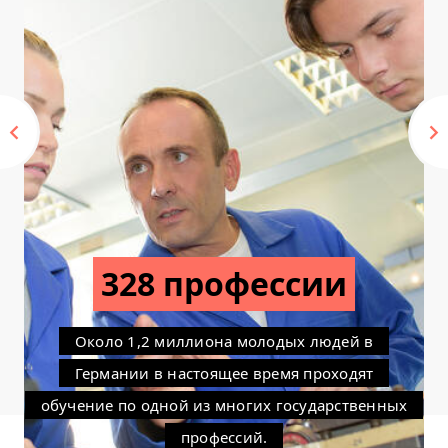
6000 запросов
Именно столько раз другие страны обращались
с вопросами о структуре дуального
образования в Центр международного
сотрудничества в области профессионального
образования и обучения (англ. German Office
for International Cooperation in Vocational
Education and Training, сокращенно: GOVET) с
момента его основания.