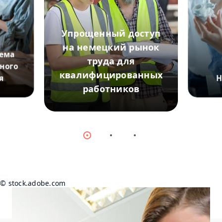
Упрощенный доступ
на немецкий рынок
тема
труда для
ного
квалифицированных
я
Н
работников
© Gorod
© stock.adobe.com/JU.STOCKER
Item
Item
Item
0
1
2
© stock.adobe.com