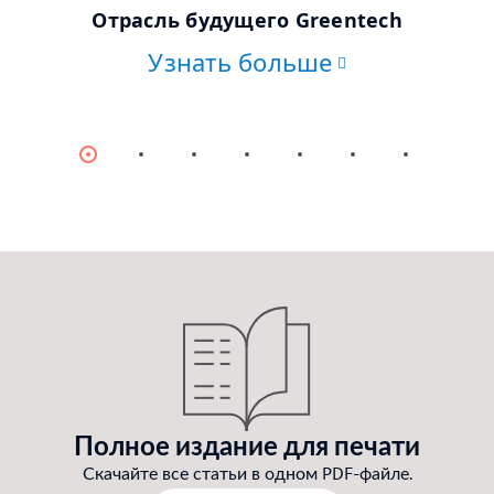
© stock.adobe.com
Отрасль будущего Greentech
Узнать больше
Item
Item
Item
Item
Item
Item
Item
0
1
2
3
4
5
6
Полное издание для печати
Скачайте все статьи в одном PDF-файле.