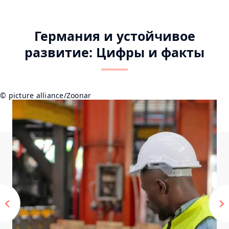
Item
Item
Item
Item
0
1
2
3
Германия и устойчивое
развитие: Цифры и факты
© picture alliance/Zoonar