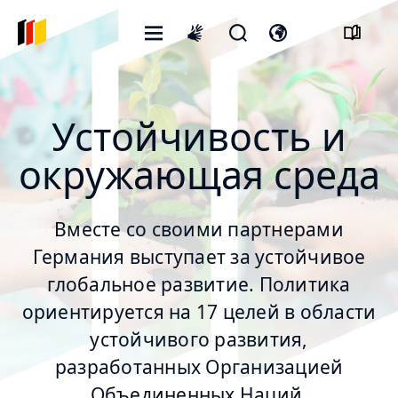
Открытое
Открыть
Откройте
International
меню
форму
переключатель
sign
поиска
языка
language
Устойчивость и
окружающая среда
Вместе со своими партнерами
Германия выступает за устойчивое
глобальное развитие. Политика
ориентируется на 17 целей в области
устойчивого развития,
разработанных Организацией
© stock.adobe.com/yanadjan
Объединенных Наций.