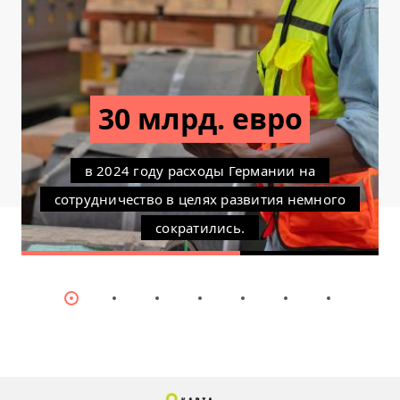
30 млрд. евро
в 2024 году расходы Германии на
сотрудничество в целях развития немного
сократились.
Item
Item
Item
Item
Item
Item
Item
0
1
2
3
4
5
6