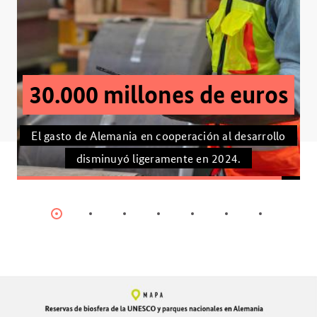
54,4 %
Es el porcentaje del suministro energético total de
Alemania que aportaron las fuentes de energía
renovable en el año 2024.
Item
Item
Item
Item
Item
Item
Item
0
1
2
3
4
5
6