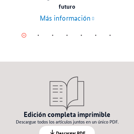
futuro
Más información
Item
Item
Item
Item
Item
Item
Item
0
1
2
3
4
5
6
Edición completa imprimible
Descargue todos los artículos juntos en un único PDF.
Descargar PDF