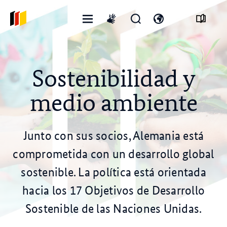
Menú
Abrir
Abre
International
abierto
formulario
el
sign
de
interruptor
language
búsqueda
de
idioma
Sostenibilidad y
medio ambiente
Junto con sus socios, Alemania está
comprometida con un desarrollo global
sostenible. La política está orientada
hacia los 17 Objetivos de Desarrollo
Sostenible de las Naciones Unidas.
© stock.adobe.com/yanadjan