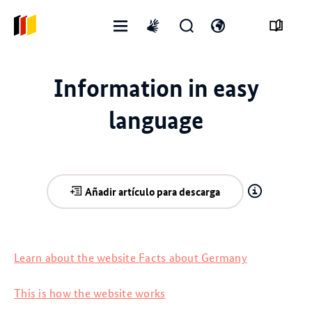
Menú
Abrir
Abre
International
abierto
formulario
el
sign
de
interruptor
language
Information in easy
búsqueda
de
idioma
language
Añadir artículo para descarga
Learn about the website Facts about Germany
This is how the website works