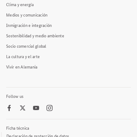
Clima y energía
Medios y comunicación
Inmigración e integración
Sostenibilidad y medio ambiente
Socio comercial global
La cultura y el arte
Vivir en Alemania
Follow us
Facebook
Twitter
Youtube
Instagram
Ficha técnica
Footer
Meta
Declaración de protección de datos