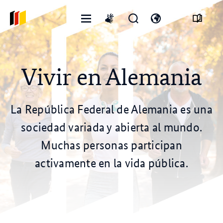
Menú
Abrir
Abre
International
abierto
formulario
el
sign
de
interruptor
language
búsqueda
de
idioma
Vivir en Alemania
La República Federal de Alemania es una
sociedad variada y abierta al mundo.
Muchas personas participan
activamente en la vida pública.
© stock.adobe.com