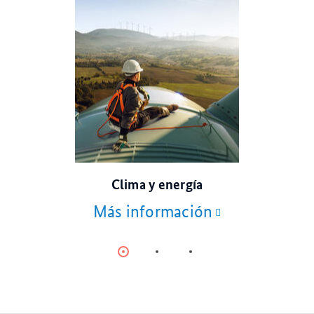
© sidorovstock/stock.adobe.com
Clima y energía
Más información
Item
Item
Item
0
1
2