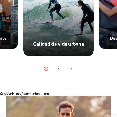
rios
Des
Calidad de vida urbana
© Unsplash
Item
Item
Item
0
1
2
© pikselstock/stock.adobe.com