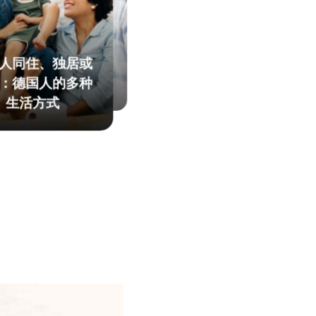
把包容作为重要的社
会任务
© Getty Images/Photodisc
自由的宗教活动
© 德新社
积极投入的公民社会
人同住、独居或
家庭与平等
© DLRG
：德国人的多种
强大的社会福利国家
生活方式
© 德新社
© AdobeStock
© AdobeStock
m