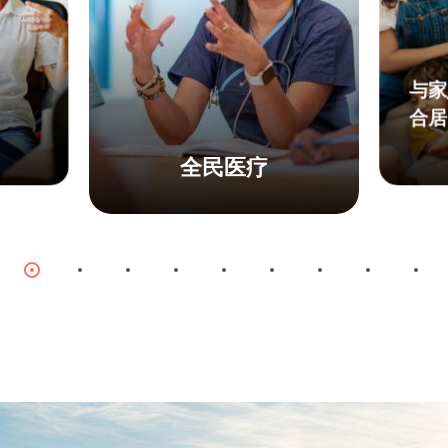
与家
合居
全民医疗
 Vision
© iStockphoto
Item
Item
Item
Item
Item
Item
Item
Item
Ite
0
1
2
3
4
5
6
7
8