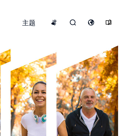
主题
Top
Menu
开
打
International
启
开
sign
搜
语
language
寻
言
表
开
格
关