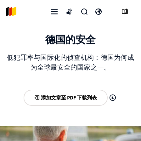
打
开
打
International
开
启
开
sign
菜
搜
语
language
德国的安全
单
寻
言
表
开
格
关
低犯罪率与国际化的侦查机构：德国为何成
为全球最安全的国家之一。
添加文章至 PDF 下载列表