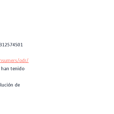
E 312574501
onsumers/odr/
e han tenido
olución de