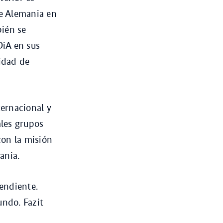
de Alemania en
bién se
DiA en sus
lidad de
ernacional y
les grupos
con la misión
ania.
endiente.
undo. Fazit