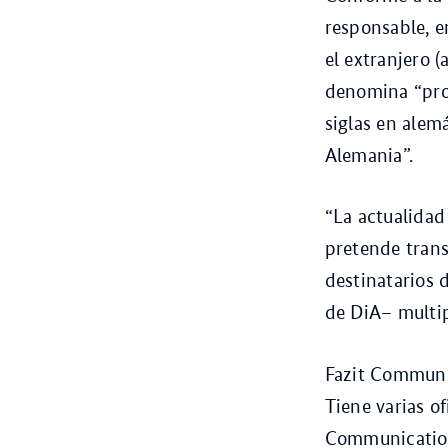
responsable, e
el extranjero (
denomina “prom
siglas en alem
Alemania”.
“La actualidad
pretende trans
destinatarios 
de DiA– multip
Fazit Communi
Tiene varias o
Communication