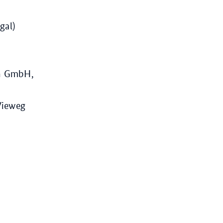
gal)
on GmbH,
Vieweg