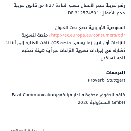
رقم ضريبة حجم الأعمال حسب المادة 27 a من قانون ضريبة
حجم الأعمال: DE 312574501
المفوضية الأوروبية تضع تحت العنوان
http://ec.europa.eu/consumers/odr/
منصة لتسوية
النزاعات أون لاين (ما يسمى منصة OS). نلفت العناية إلى أننا لا
نشارك في إجراءات تسوية النزاعات عبر أية هيئة تحكيم
للمستهلكين.
الترجمات
Proverb, Stuttgart
كافة الحقوق محفوظة لدار فرانكفورFazit Communication
GmbH المسؤولية 2026
إلى بداية الموقع