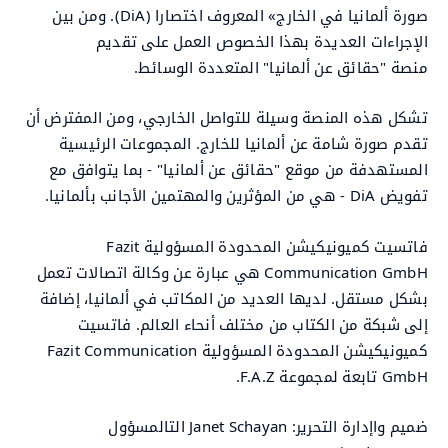
صورة ألمانيا في الخارج» المعروف اختصارا (DiA). ومن بين
الإجراءات العديدة بهذا الخصوص العمل على تقديم
منصة "حقائق عن ألمانيا" المتعددة الوسائط.
تشكل هذه المنصة وسيلة للتواصل الخارجي، ومن المفترض أن
تقدم صورة شامة عن ألمانيا للخارج. المجموعات الرئيسية
المستهدفة من موقع "حقائق عن ألمانيا" - بما يتوافق مع
تفويض DiA - هي من المؤثرين والمهتمين الأجانب بألمانيا.
فاتسيت كميونيكيشن المحدودة المسؤولية Fazit
Communication GmbH هي عبارة عن وكالة اتصالات تعمل
بشكل مستقل. لديها العديد من المكاتب في ألمانيا، إضافة
إلى شبكة من الكتاب من مختلف أنحاء العالم. فاتسيت
كميونيكيشن المحدودة المسؤولية Fazit Communication
GmbH تابعة لمجموعة F.A.Z.
ضميم واإدارة التحرير: Janet Schayan التالمسؤول