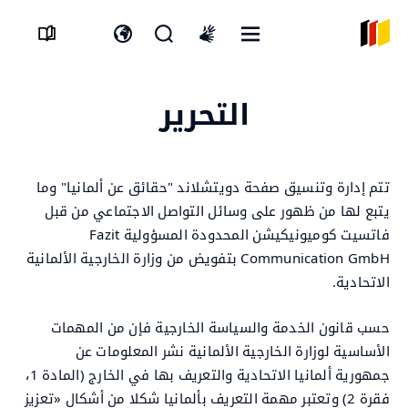
القائمة
افتح
افتح
International
المفتوحة
نموذج
مفتاح
sign
البحث
اللغة
language
التحرير
تتم إدارة وتنسيق صفحة دويتشلاند "حقائق عن ألمانيا" وما
يتبع لها من ظهور على وسائل التواصل الاجتماعي من قبل
فاتسيت كوميونيكيشن المحدودة المسؤولية Fazit
Communication GmbH بتفويض من وزارة الخارجية الألمانية
الاتحادية.
حسب قانون الخدمة والسياسة الخارجية فإن من المهمات
الأساسية لوزارة الخارجية الألمانية نشر المعلومات عن
جمهورية ألمانيا الاتحادية والتعريف بها في الخارج (المادة 1،
فقرة 2) وتعتبر مهمة التعريف بألمانيا شكلا من أشكال «تعزيز