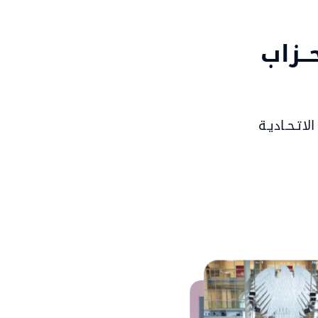
ــزاب
اتـحـاديـة