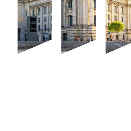
© dpa