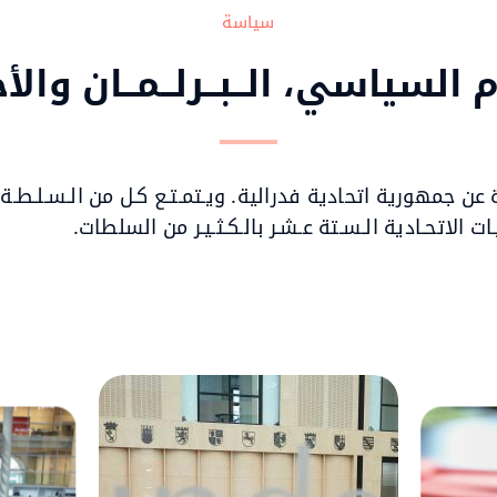
سياسة
 السياسي، الــبــرلــمــان والأح
عن جمهورية اتحادية فدرالية. ويـتمـتـع كـل من الـسـلـطـة ال
ـات الاتحـادية الـسـتة عـشـر بالـكـثـيـر من السلطات.