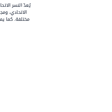
يُعدّ النسر الات
الاتحادي، ومجل
مختلفة. كما يم