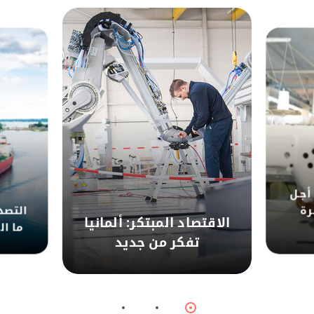
أجـل
رة
التصد
الاقتصاد المبتكر: ألمانيا
ما ال
تفكر من جديد
© dpa