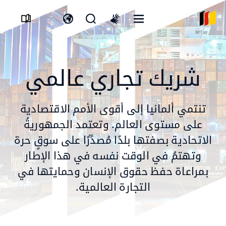
القائمة
افتح
افتح
International
المفتوحة
نموذج
مفتاح
sign
البحث
اللغة
language
شريك تجاري عالمي
تنتمي ألمانيا إلى أقوى الأمم الاقتصادية
على مستوى العالم. وتعتمد الجمهوريةُ
الاتحادية بصفتها بلدًا مُصدِّرًا على سوقٍ حرة
وتهتمُ في الوقت نفسه في هذا الإطار
بمراعاة حفظ حقوق الإنسان وحمايتها في
التجارة العالمية.
© pixabay