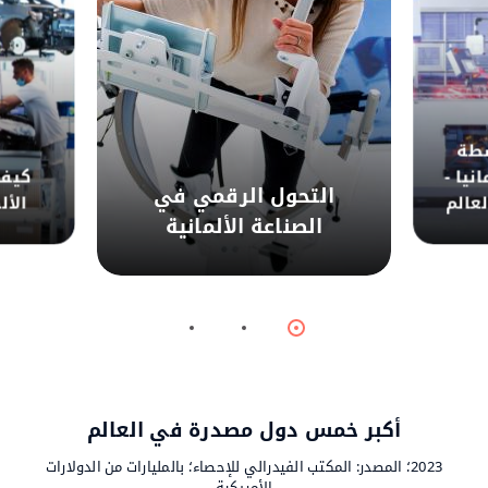
سطة
نيا -
كيف 
التحول الرقمي في
لعالم
الأل
الصناعة الألمانية
© وكالة الأنباء الألمانية
Item
Item
Item
2
1
0
أكبر خمس دول مصدرة في العالم
2023؛ المصدر: المكتب الفيدرالي للإحصاء؛ بالمليارات من الدولارات
الأمريكية