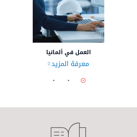
© Gorodenkoff/stock.adobe.com
العمل في ألمانيا
معرفة المزيد
Item
Item
Item
2
1
0