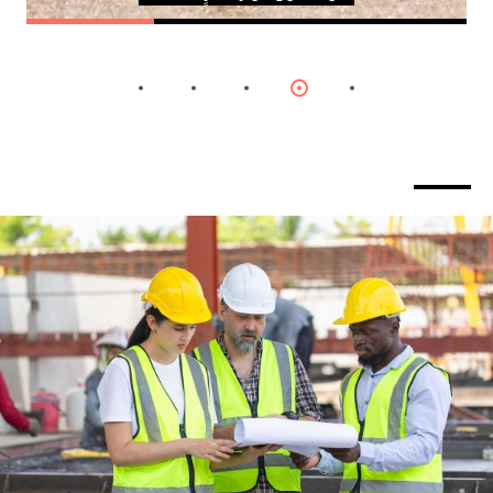
Item
Item
Item
Item
Item
4
3
2
1
0