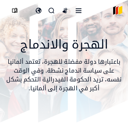
القائمة
افتح
افتح
International
المفتوحة
نموذج
مفتاح
sign
البحث
اللغة
language
الهجرة والاندماج
باعتبارها دولة مفضلة للهجرة، تعتمد ألمانيا
على سياسة اندماج نشطة. وفي الوقت
نفسه، تريد الحكومة الفيدرالية التحكم بشكل
أكبر في الهجرة إلى ألمانيا.
© Kzenon/stock.adobe.com