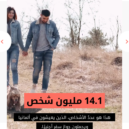
14.1 مليون شخص
هذا هو عددُ الأشخاص، الذين يعيشون في ألمانيا
ويحملون جواز سفرٍ أجنبيًا.