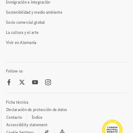
Inmigración e integración
Sostenibilidad y medio ambiente
Socio comercial global
La cultura y el arte
Vivir en Alemania
Follow us
Facebook
Twitter
Youtube
Instagram
Ficha técnica
Footer
Meta
Declaración de protección de datos
Links
Contacto
Índice
Accessibility statement
Cookie Settings
International
Easy