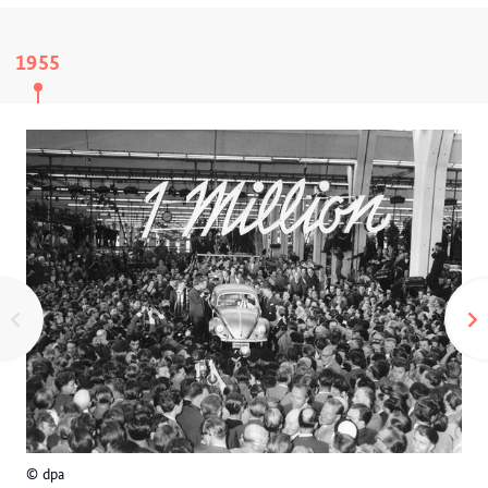
1955
© dpa