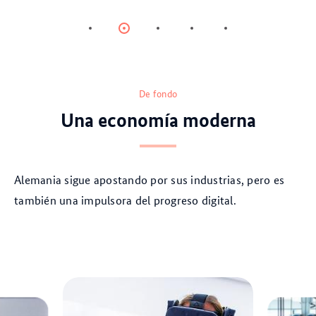
Item
Item
Item
Item
Item
0
1
2
3
4
De fondo
Una economía moderna
Alemania sigue apostando por sus industrias, pero es
también una impulsora del progreso digital.