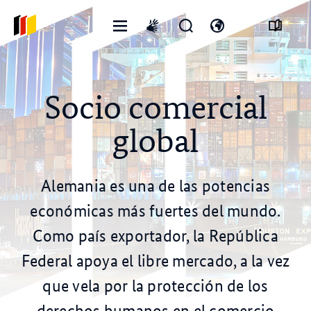
Menú
Abrir
Abre
International
abierto
formulario
el
sign
de
interruptor
language
búsqueda
de
idioma
Socio comercial
global
Alemania es una de las potencias
económicas más fuertes del mundo.
Como país exportador, la República
Federal apoya el libre mercado, a la vez
que vela por la protección de los
© pixabay
derechos humanos en el comercio