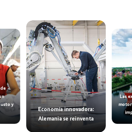
 de
un
Las e
usto y
motor
Economía innovadora:
imp
Alemania se reinventa