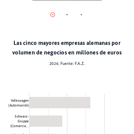
© dpa
Item
Item
Item
0
1
2
Las cinco mayores empresas alemanas por
volumen de negocios en millones de euros
2024; Fuente: F.A.Z.
Volkswagen
(Automoción)
Schwarz-
Gruppe
(Comercio…