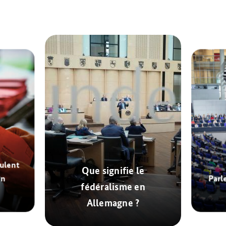
ulent
Que signifie le
en
Parl
fédéralisme en
Allemagne ?