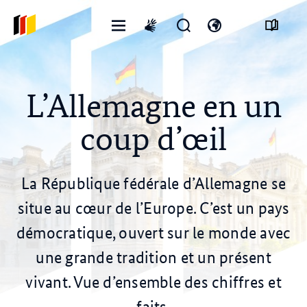
Ouvrir
Ouvrir
Ouvrir
International
le
le
changer
sign
menu
formulaire
de
language
de
langue
recherche
L’Allemagne en un
coup d’œil
La République fédérale d’Allemagne se
situe au cœur de l’Europe. C’est un pays
démocratique, ouvert sur le monde avec
une grande tradition et un présent
vivant. Vue d’ensemble des chiffres et
© dpa
faits.