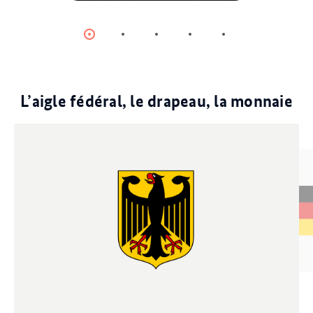
© dpa
Item
Item
Item
Item
Item
0
1
2
3
4
L’aigle fédéral, le drapeau, la monnaie