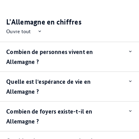
Item
Item
Item
Item
Item
Item
0
1
2
3
4
5
L’Allemagne en chiffres
Ouvre tout
Combien de personnes vivent en
Op
ite
Allemagne ?
Quelle est l’espérance de vie en
Op
ite
Allemagne ?
Combien de foyers existe-t-il en
Op
ite
Allemagne ?