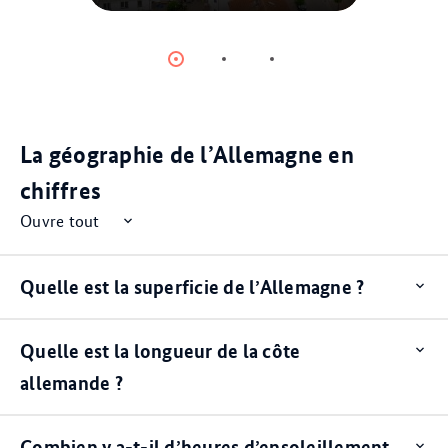
© picture alliance
Item
Item
Item
0
1
2
La géographie de l’Allemagne en
chiffres
Ouvre tout
Quelle est la superficie de l’Allemagne ?
Op
ite
Quelle est la longueur de la côte
Op
ite
allemande ?
Combien y a-t-il d’heures d’ensoleillement
Op