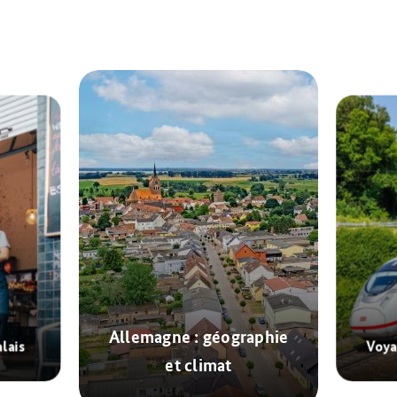
Allemagne : géographie
alais
Voya
et climat
© Marku