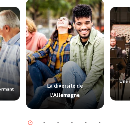
Une n
La diversité de
formant
l’Allemagne
© Adobe Stock