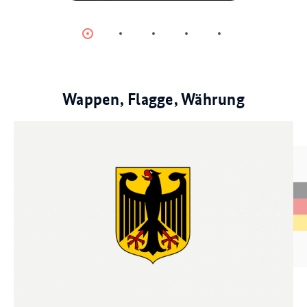
© dpa
Item
Item
Item
Item
Item
0
1
2
3
4
Wappen, Flagge, Währung