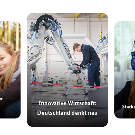
er
Innovative Wirtschaft:
Stark
Deutschland denkt neu
© dpa