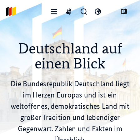
Menü
Suchformular
Sprachmenü
International
öffnen
öffnen
öffnen
sign
language
Deutschland auf
einen Blick
Die Bundesrepublik Deutschland liegt
im Herzen Europas und ist ein
weltoffenes, demokratisches Land mit
großer Tradition und lebendiger
Gegenwart. Zahlen und Fakten im
© dpa
Überblick.