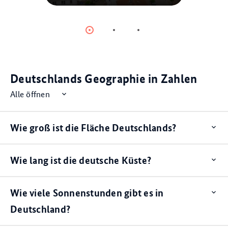
© picture alliance
Item
Item
Item
0
1
2
Deutschlands Geographie in Zahlen
Alle öffnen
Wie groß ist die Fläche Deutschlands?
Op
ite
Wie lang ist die deutsche Küste?
Op
ite
Wie viele Sonnenstunden gibt es in
Op
ite
Deutschland?