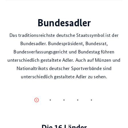
Bundesflagge
Bundesadler
Das traditionsreichste deutsche Staatssymbol ist der
Bundesadler. Bundespräsident, Bundesrat,
Bundesverfassungsgericht und Bundestag führen
unterschiedlich gestaltete Adler. Auch auf Münzen und
Nationaltrikots deutscher Sportverbände sind
unterschiedlich gestaltete Adler zu sehen.
Item
Item
Item
Item
Item
0
1
2
3
4
Die 16 Länder