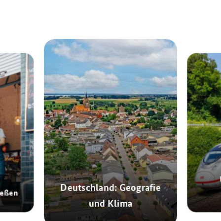
Deutschland: Geografie
ießen
und Klima
© Marku