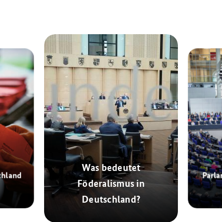
Was bedeutet
chland
Parla
Föderalismus in
Deutschland?