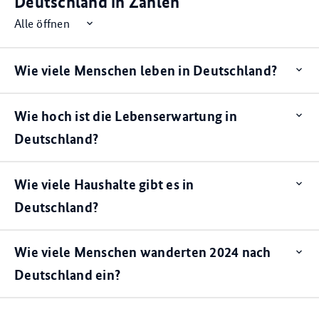
Deutschland in Zahlen
Alle öffnen
Wie viele Menschen leben in Deutschland?
Op
ite
Wie hoch ist die Lebenserwartung in
Op
ite
Deutschland?
Wie viele Haushalte gibt es in
Op
ite
Deutschland?
Wie viele Menschen wanderten 2024 nach
Op
ite
Deutschland ein?