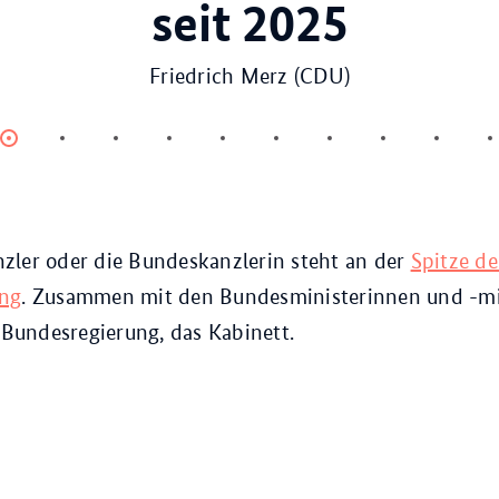
seit 2025
Friedrich Merz (CDU)
Item
Item
Item
Item
Item
Item
Item
Item
Item
0
1
2
3
4
5
6
7
8
zler oder die Bundeskanzlerin steht an der
Spitze de
ung
. Zusammen mit den Bundesministerinnen und -min
e Bundesregierung, das Kabinett.