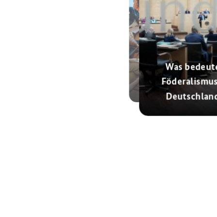
Wie kann man sich in
Was bedeut
Deutschland
Föderalismus
engagieren?
Deutschlan
© AdobeStock
© dpa