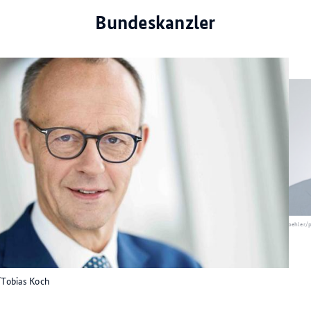
Bundeskanzler
© BMF/Thomas Koehler/p
Tobias Koch