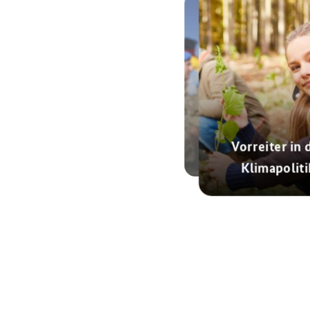
Engagement für
Frieden und
Vorreiter in 
Sicherheit
Klimapoliti
© Getty Images
© AdobeStock