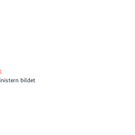
Item
9
r
istern bildet