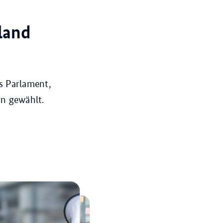
land
s Parlament,
rn gewählt.