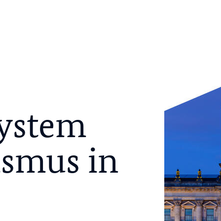
System
ismus in
d