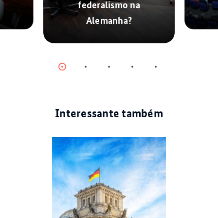
federalismo na
Alemanha?
© dpa
Item
Item
Item
Item
Item
0
1
2
3
4
Interessante também