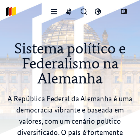
Abrir
Abrir
Abra
International
menu
formulário
o
sign
de
interruptor
language
pesquisa
de
idioma
Sistema político e
Federalismo na
Alemanha
A República Federal da Alemanha é uma
democracia vibrante e baseada em
valores, com um cenário político
diversificado. O país é fortemente
© draghicich/stock.adobe.com