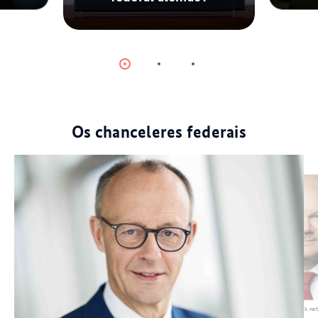
© picture alliance/dpa
Item
Item
Item
0
1
2
Os chanceleres federais
© BMF/Thomas Koehler/photothek.ne