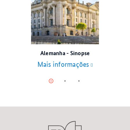
© dpa
Alemanha - Sinopse
Mais informações
Item
Item
Item
0
1
2