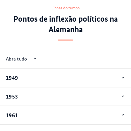
Linhas do tempo
Pontos de inflexão políticos na
Alemanha
Abra tudo
1949
Op
ite
1953
Op
ite
1961
Op
ite