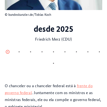
© bundeskanzler.de/Tobias Koch
desde 2025
Friedrich Merz (CDU)
Item
Item
Item
Item
Item
Item
Item
Item
Ite
0
1
2
3
4
5
6
7
8
Item
9
O chanceler ou a chanceler federal está à
frente do
governo federal
. Juntamente com os ministros e as
ministras federais, ele ou ela compõe o governo federal,
o gabinete ministerial.