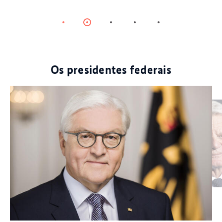
Item
Item
Item
Item
Item
0
1
2
3
4
Os presidentes federais
© dpa