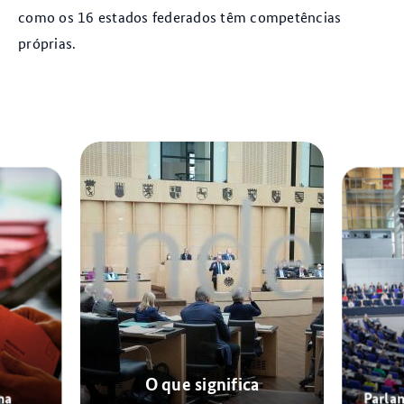
como os 16 estados federados têm competências
próprias.
O que significa
na
Parla