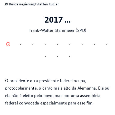
© Bundesregierung/Steffen Kugler
2017 ...
Frank-Walter Steinmeier (SPD)
Item
Item
Item
Item
Item
Item
Item
Item
Ite
0
1
2
3
4
5
6
7
8
Item
Item
Item
9
10
11
O presidente ou a presidente federal ocupa,
protocolarmente, o cargo mais alto da Alemanha. Ele ou
ela não é eleito pelo povo, mas por uma assembleia
federal convocada especialmente para esse fim.