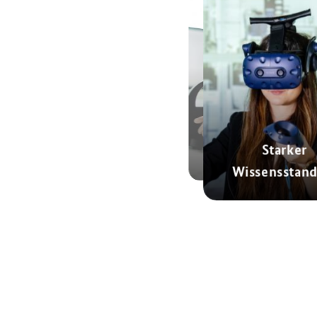
Außeruniversitäre
Starker
Forschung
Wissensstand
© AdobeStock
© dpa