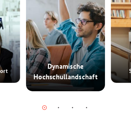
Dynamische
ort
Hochschullandschaft
© AdobeStock
Item
Item
Item
Item
0
1
2
3