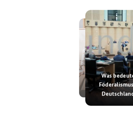
Was bedeut
Föderalismus
Duale Ausbildung
Deutschlan
© AdobeStock
© dpa