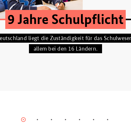
9 Jahre Schulpflicht
eutschland liegt die Zuständigkeit für das Schulwese
allem bei den 16 Ländern.
Item
Item
Item
Item
Item
Item
Item