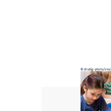
© drubig-photo/sto