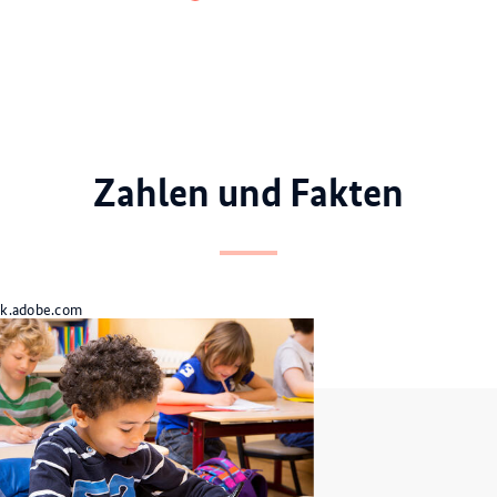
Item
Item
Item
0
1
2
Zahlen und Fakten
ck.adobe.com