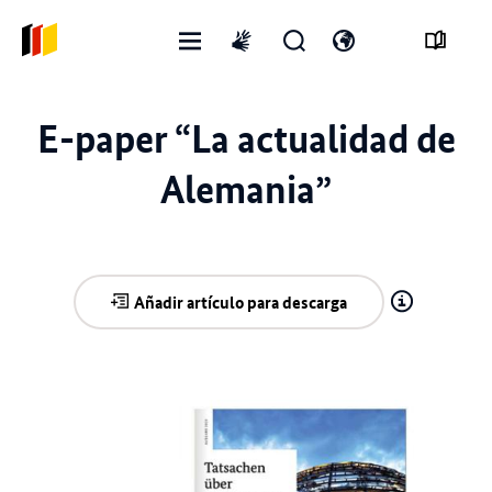
Menú
Abrir
Abre
International
abierto
formulario
el
sign
de
interruptor
language
E-paper “La actualidad de
búsqueda
de
idioma
Alemania”
Añadir artículo para descarga