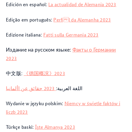
Edición en español:
La actualidad de Alemania 2023
Edição em português:
Perfil da Alemanha 2023
Edizione italiana
:
Fatti sulla Germania 2023
Издание на русском языке:
Факты о Германии
2023
中文版:
《德国概况》2023
اللغة العربية:
2023 حقائق عن األمانيا
Wydanie w języku polskim:
Niemcy w świetle faktów i
liczb 2023
Türkçe baski:
İşte Almanya 2023