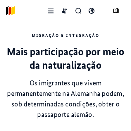
Abrir
Abrir
Abra
International
menu
formulário
o
sign
de
interruptor
language
MIGRAÇÃO E INTEGRAÇÃO
pesquisa
de
idioma
Mais participação por meio
da naturalização
Os imigrantes que vivem
permanentemente na Alemanha podem,
sob determinadas condições, obter o
passaporte alemão.