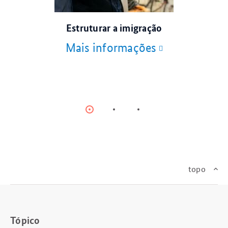
© AdobeStock
Estruturar a imigração
Mais informações
Item
Item
Item
0
1
2
topo
Tópico