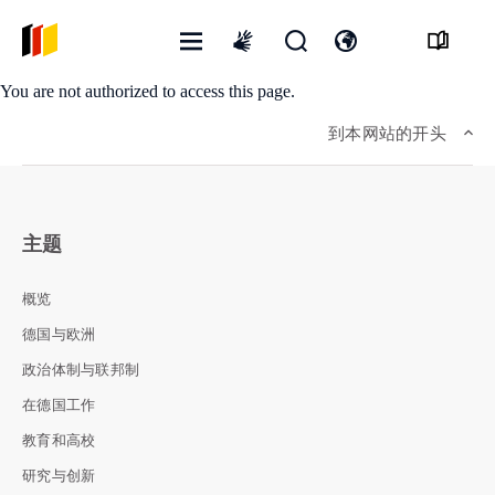
打
开
打
International
You are not authorized to access this page.
开
启
开
sign
菜
搜
语
language
到本网站的开头
单
寻
言
表
开
格
关
主题
概览
德国与欧洲
政治体制与联邦制
在德国工作
教育和高校
研究与创新