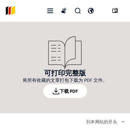
打
开
打
International
开
启
开
sign
菜
搜
语
language
单
寻
言
表
开
格
关
可打印完整版
将所有收藏的文章打包下载为 PDF 文件。
下载 PDF
到本网站的开头