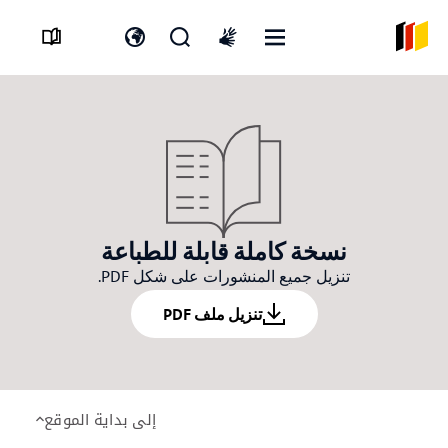
القائمة
افتح
افتح
International
المفتوحة
نموذج
مفتاح
sign
البحث
اللغة
language
نسخة كاملة قابلة للطباعة
تنزيل جميع المنشورات على شكل PDF.
تنزيل ملف PDF
إلى بداية الموقع