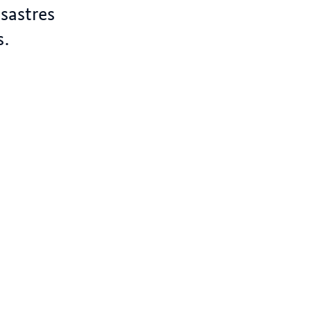
sastres
s.