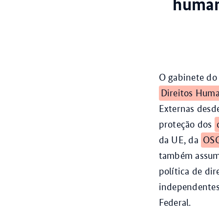
humani
O gabinete do
Direitos Hum
Externas desde
proteção dos
da UE, da
OS
também assume
política de di
independentes
Federal.