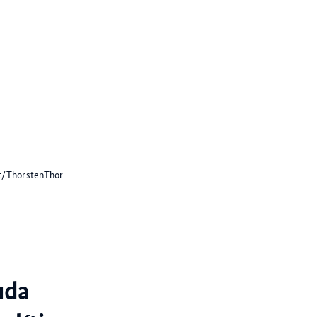
t/ThorstenThor
uda