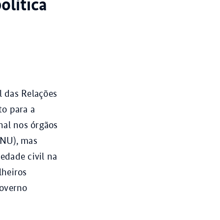
olítica
l das Relações
to para a
onal nos órgãos
NU), mas
dade civil na
lheiros
Governo