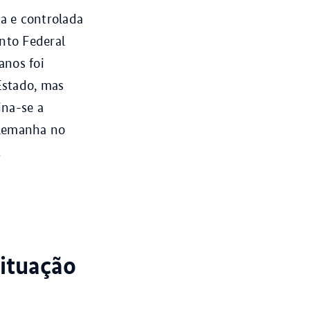
a e controlada
nto Federal
anos foi
stado, mas
ina-se a
Alemanha no
.
ituação