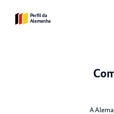
Perfil da
Alemanha
Com
A Alema