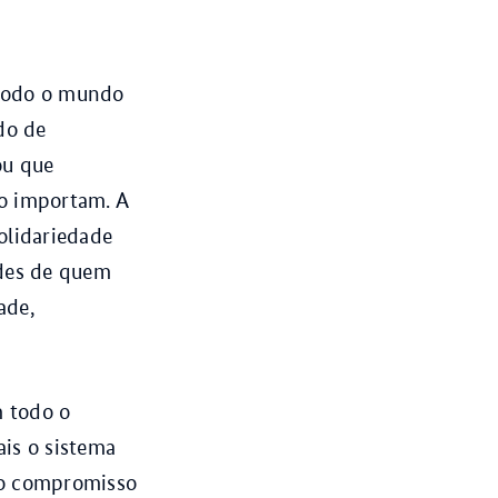
todo o mundo
do de
ou que
ão importam. A
olidariedade
ades de quem
ade,
m todo o
ais o sistema
no compromisso