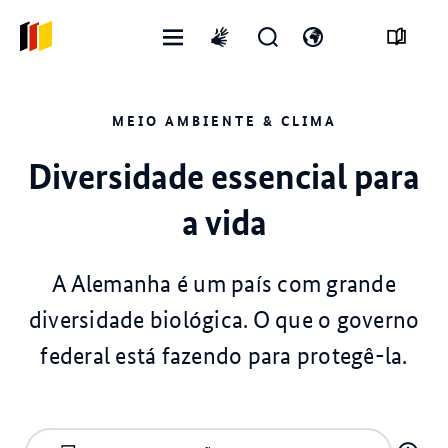
Abrir
Abrir
Abra
International
menu
formulário
o
sign
de
interruptor
language
MEIO AMBIENTE & CLIMA
pesquisa
de
idioma
Diversidade essencial para
a vida
A Alemanha é um país com grande
diversidade biológica. O que o governo
federal está fazendo para protegê-la.