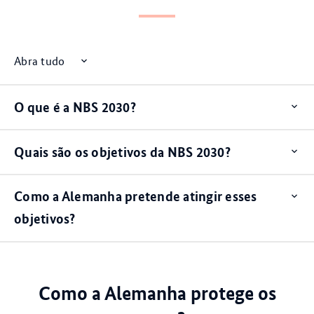
Abra tudo
O que é a NBS 2030?
Op
ite
Quais são os objetivos da NBS 2030?
Op
ite
Como a Alemanha pretende atingir esses
Op
ite
objetivos?
Como a Alemanha protege os