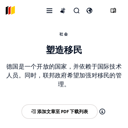
打
开
打
International
开
启
开
sign
菜
搜
语
language
社会
单
寻
言
表
开
格
关
塑造移民
德国是一个开放的国家，并依赖于国际技术
人员。同时，联邦政府希望加强对移民的管
理。
添加文章至 PDF 下载列表