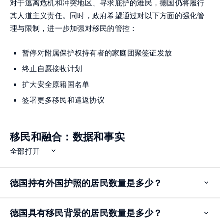
对于逃离危机和冲突地区、寻求庇护的难民，德国仍将履行
其人道主义责任。同时，政府希望通过对以下方面的强化管
理与限制，进一步加强对移民的管控：
暂停对附属保护权持有者的家庭团聚签证发放
终止自愿接收计划
扩大安全原籍国名单
签署更多移民和遣返协议
移民和融合：数据和事实
全部打开
德国持有外国护照的居民数量是多少？
Op
ite
德国具有移民背景的居民数量是多少？
Op
ite