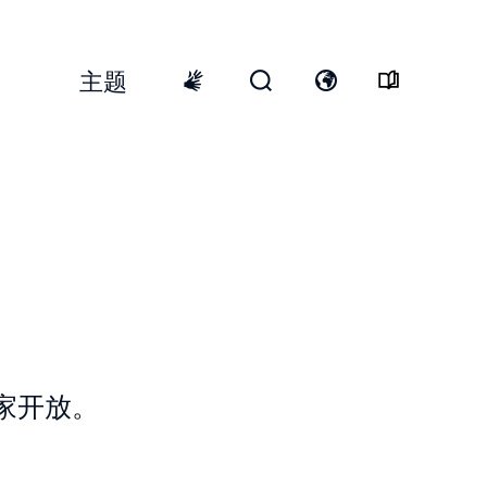
主题
Top
Menu
开
打
International
启
开
sign
搜
语
language
寻
言
表
开
格
关
家开放。