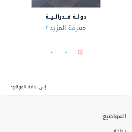
دولــة فــدرالــيــة
معرفة المزيد
Item
Item
Item
2
1
0
إلى بداية الموقع
المواضيع
باختصار