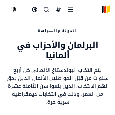
القائمة
افتح
افتح
International
المفتوحة
نموذج
مفتاح
sign
البحث
اللغة
language
الدولة والسياسة
البرلمان والأحزاب في
ألمانيا
يتم انتخاب البوندستاغ الألماني كل أربع
سنوات من قِبَل المواطنين الألمان الذين يحق
لهم الانتخاب، الذين بلغوا سن الثامنة عشرة
من العمر، وذلك في انتخابات ديمقراطية
سرية حرة.