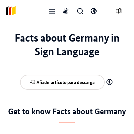
Menú
Abrir
Abre
International
abierto
formulario
el
sign
de
interruptor
language
Facts about Germany in
búsqueda
de
idioma
Sign Language
Añadir artículo para descarga
Get to know Facts about Germany