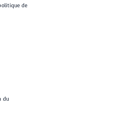
politique de
,
n du