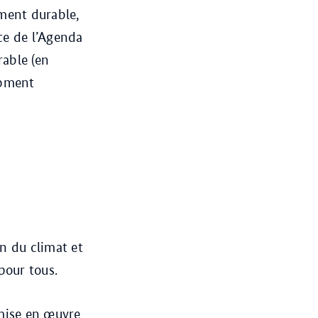
ment durable,
ce de l’Agenda
able (en
opment
n du climat et
pour tous.
 mise en œuvre