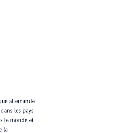
ique allemande
 dans les pays
ns le monde et
e la