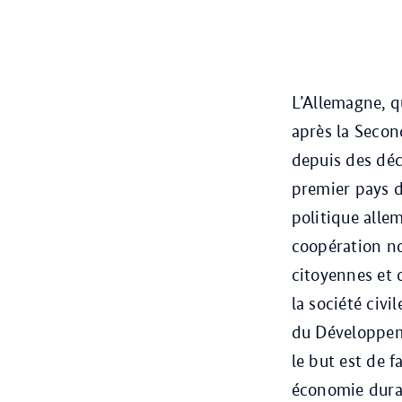
L’Allemagne, qu
après la Secon
depuis des dé
premier pays 
politique alle
coopération no
citoyennes et c
la société civ
du Développem
le but est de 
économie durab