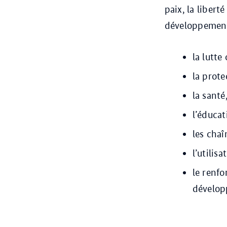
paix, la liberté
développement 
la lutte
la prote
la santé
l’éducat
les cha
l’utilis
le renf
dévelop