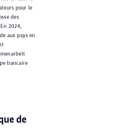
teurs pour le
osse des
 En 2024,
ide aux pays en
nt
mmenarbeit
upe bancaire
ique de