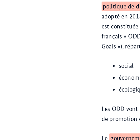
politique de 
adopté en 2015
est constituée
français « ODD
Goals »), répar
social
économ
écologi
Les ODD vont d
de promotion d
Le
gouverneme