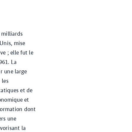
 milliards
Unis, mise
ve ; elle fut le
961. La
r une large
 les
tatiques et de
conomique et
formation dont
ers une
vorisant la