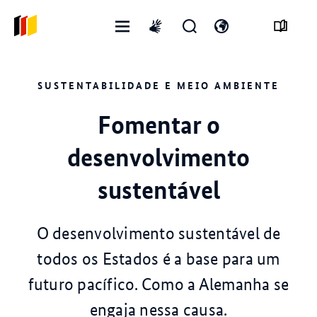
Abrir
Abrir
Abra
International
menu
formulário
o
sign
de
interruptor
language
SUSTENTABILIDADE E MEIO AMBIENTE
pesquisa
de
idioma
Fomentar o
desenvolvimento
sustentável
O desenvolvimento sustentável de
todos os Estados é a base para um
futuro pacífico. Como a Alemanha se
engaja nessa causa.