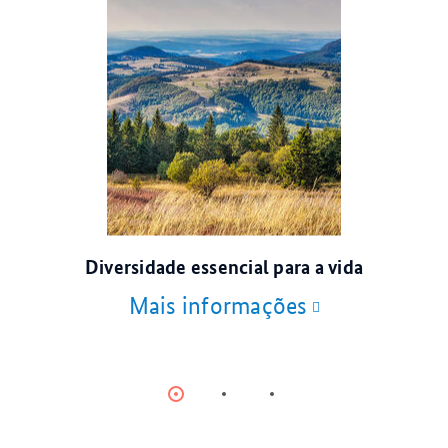
© Eric/stock.adobe.com
Diversidade essencial para a vida
Mais informações
Item
Item
Item
0
1
2