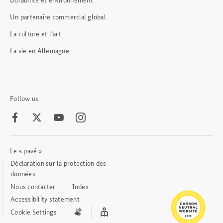
Un partenaire commercial global
La culture et l’art
La vie en Allemagne
Follow us
Facebook
Twitter
Youtube
Instagram
Le « pavé »
Footer
Meta
Déclaration sur la protection des
Links
données
Nous contacter
Index
Accessibility statement
Cookie Settings
International
Easy
sign
Read