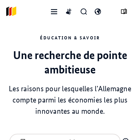
Ouvrir
Ouvrir
Ouvrir
International
le
le
changer
sign
menu
formulaire
de
language
ÉDUCATION & SAVOIR
de
langue
recherche
Une recherche de pointe
ambitieuse
Les raisons pour lesquelles l’Allemagne
compte parmi les économies les plus
innovantes au monde.