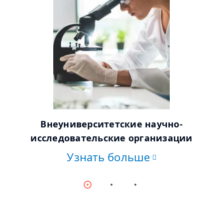
© AdobeStock
Внеуниверситетские научно-
исследовательские организации
Узнать больше
Item
Item
Item
0
1
2