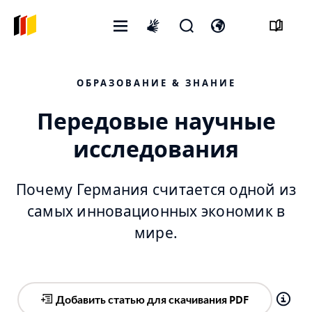
Открытое
Открыть
Откройте
International
меню
форму
переключатель
sign
поиска
языка
language
ОБРАЗОВАНИЕ & ЗНАНИЕ
Передовые научные
исследования
Почему Германия считается одной из
самых инновационных экономик в
мире.
Добавить статью для скачивания PDF