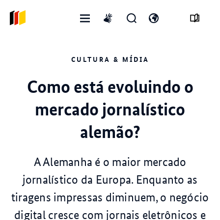
Abrir
Abrir
Abra
International
menu
formulário
o
sign
de
interruptor
language
CULTURA & MÍDIA
pesquisa
de
idioma
Como está evoluindo o
mercado jornalístico
alemão?
A Alemanha é o maior mercado
jornalístico da Europa. Enquanto as
tiragens impressas diminuem, o negócio
digital cresce com jornais eletrônicos e