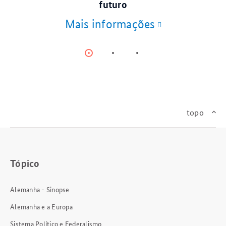
futuro
Mais informações
Item
Item
Item
0
1
2
topo
Tópico
Alemanha - Sinopse
Alemanha e a Europa
Sistema Político e Federalismo