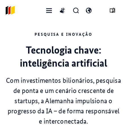
Abrir
Abrir
Abra
International
menu
formulário
o
sign
de
interruptor
language
PESQUISA E INOVAÇÃO
pesquisa
de
idioma
Tecnologia chave:
inteligência artificial
Com investimentos bilionários, pesquisa
de ponta e um cenário crescente de
startups, a Alemanha impulsiona o
progresso da IA – de forma responsável
e interconectada.