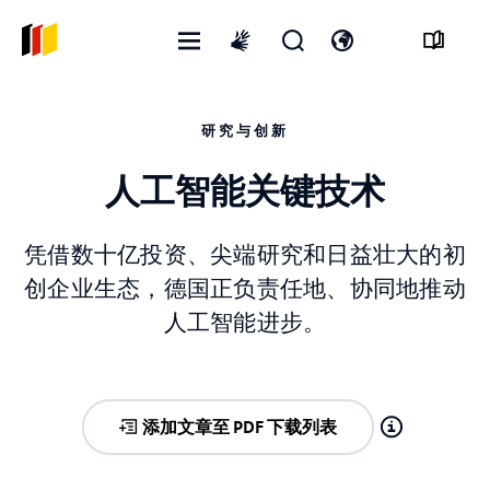
打
开
打
International
开
启
开
sign
菜
搜
语
language
研究与创新
单
寻
言
表
开
格
关
人工智能关键技术
凭借数十亿投资、尖端研究和日益壮大的初
创企业生态，德国正负责任地、协同地推动
人工智能进步。
添加文章至 PDF 下载列表