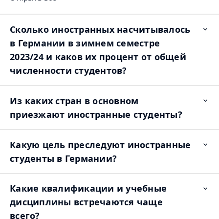
Сколько иностранных насчитывалось
Op
ite
в Германии в зимнем семестре
2023/24 и каков их процент от общей
численности студентов?
Из каких стран в основном
Op
ite
приезжают иностранные студенты?
Какую цель преследуют иностранные
Op
ite
студенты в Германии?
Какие квалификации и учебные
Op
ite
дисциплины встречаются чаще
всего?