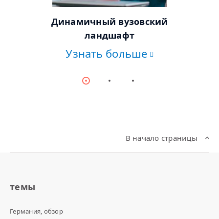
© AdobeStock
Динамичный вузовский
ландшафт
Узнать больше
Item
Item
Item
0
1
2
В начало страницы
темы
Германия, обзор