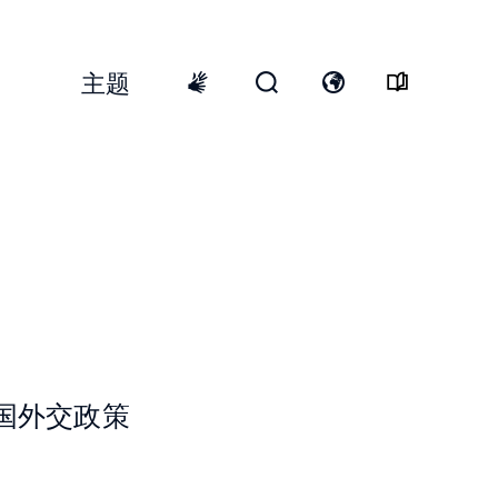
主题
Top
Menu
开
打
International
启
开
sign
搜
语
language
寻
言
表
开
格
关
国外交政策