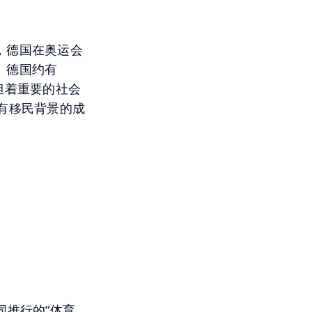
年，德国在奥运会
。德国约有
承担着重要的社会
有移民背景的成
同推行的“体育