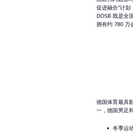
促进融合”计
DOSB 既是
拥有约 780 
德国体育最具
一，德国男足
冬季运