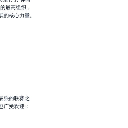
界的最高组织，
发展的核心力量。
最强的联赛之
也广受欢迎：