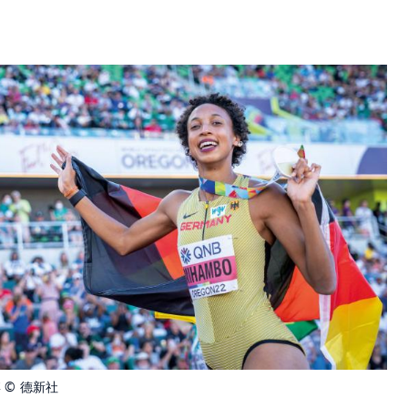
博
© 德新社