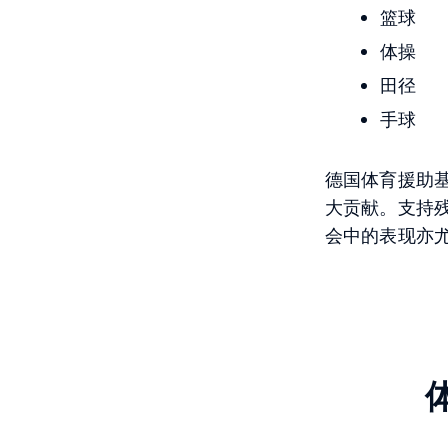
篮球
体操
田径
手球
德国体育援助基
大贡献。支持
会中的表现亦