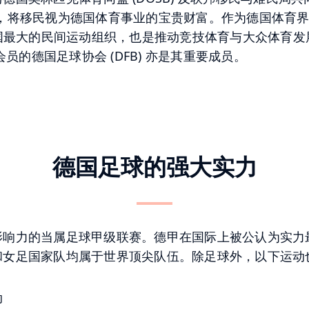
划，将移民视为德国体育事业的宝贵财富。作为德国体育
全国最大的民间运动组织，也是推动竞技体育与大众体育
万会员的德国足球协会 (DFB) 亦是其重要成员。
德国足球的强大实力
影响力的当属足球甲级联赛。德甲在国际上被公认为实力
和女足国家队均属于世界顶尖队伍。除足球外，以下运动
动