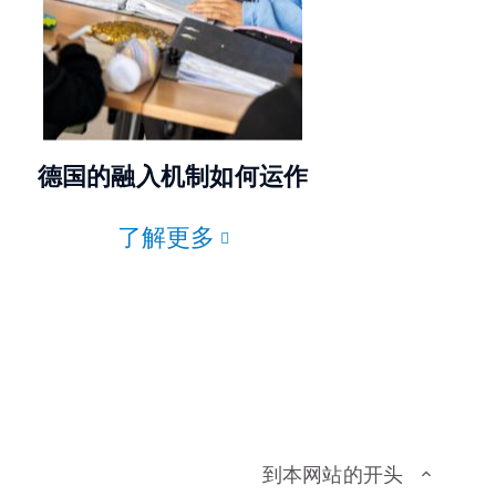
© 德新社
德国的融入机制如何运作
了解更多
到本网站的开头