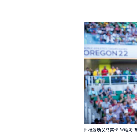
田径运动员马莱卡·米哈姆