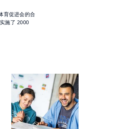
体育促进会的合
施了 2000