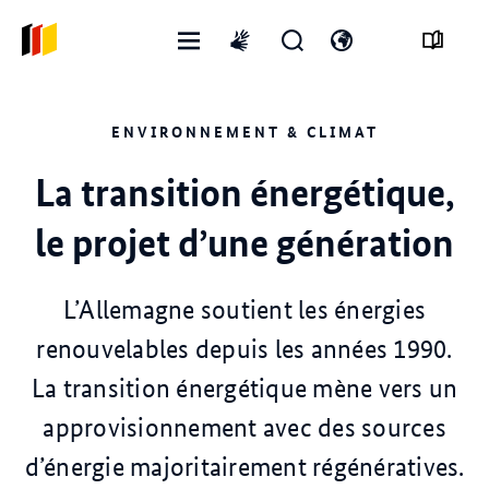
Ouvrir
Ouvrir
Ouvrir
International
le
le
changer
sign
menu
formulaire
de
language
ENVIRONNEMENT & CLIMAT
de
langue
recherche
La transition énergétique,
le projet d’une génération
L’Allemagne soutient les énergies
renouvelables depuis les années 1990.
La transition énergétique mène vers un
approvisionnement avec des sources
d’énergie majoritairement régénératives.