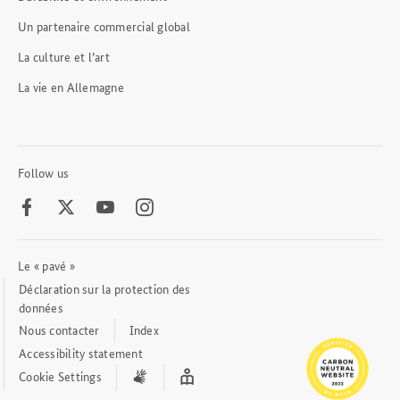
Un partenaire commercial global
La culture et l’art
La vie en Allemagne
Follow us
Facebook
Twitter
Youtube
Instagram
Le « pavé »
Footer
Meta
Déclaration sur la protection des
Links
données
Nous contacter
Index
Accessibility statement
Cookie Settings
International
Easy
sign
Read