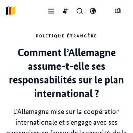
Ouvrir
Ouvrir
Ouvrir
International
le
le
changer
sign
menu
formulaire
de
language
POLITIQUE ÉTRANGÈRE
de
langue
recherche
Comment l’Allemagne
assume-t-elle ses
responsabilités sur le plan
international ?
L’Allemagne mise sur la coopération
internationale et s’engage avec ses
partenaires en faveur de la sécurité, de la