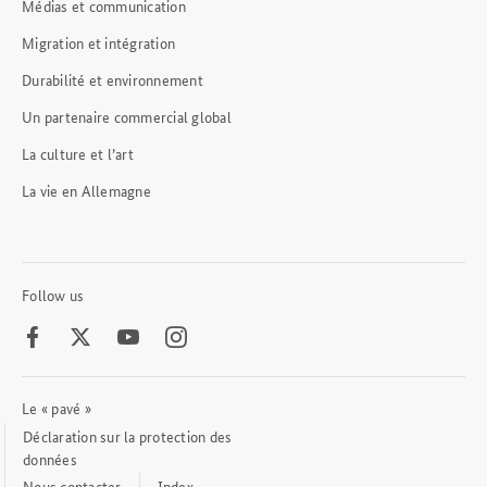
Médias et communication
Migration et intégration
Durabilité et environnement
Un partenaire commercial global
La culture et l’art
La vie en Allemagne
Follow us
Facebook
Twitter
Youtube
Instagram
Le « pavé »
Footer
Meta
Déclaration sur la protection des
Links
données
Nous contacter
Index