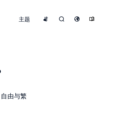
主题
Top
Menu
开
打
International
启
开
sign
搜
语
language
寻
言
表
开
格
关
？
、自由与繁