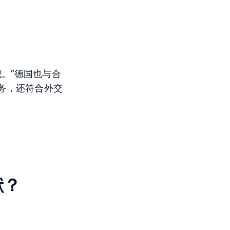
犯。”德国也与合
务，还符合外交
献？