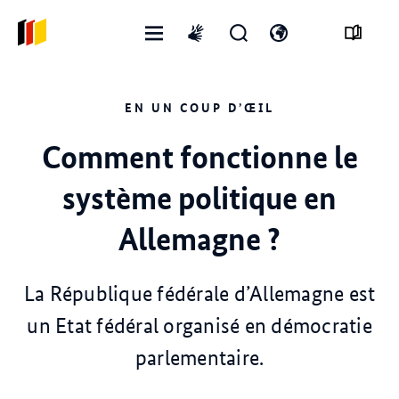
Ouvrir
Ouvrir
Ouvrir
International
le
le
changer
sign
menu
formulaire
de
language
EN UN COUP D’ŒIL
de
langue
recherche
Comment fonctionne le
système politique en
Allemagne ?
La République fédérale d’Allemagne est
un Etat fédéral organisé en démocratie
parlementaire.