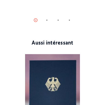
Item
Item
Item
Item
0
1
2
3
Aussi intéressant