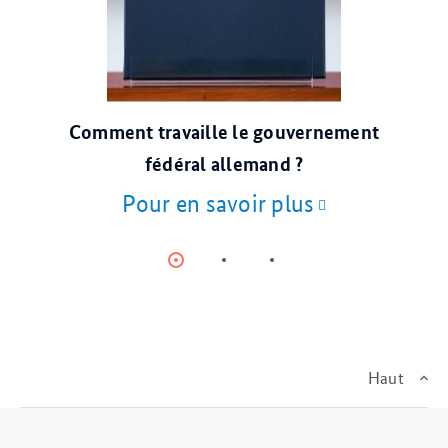
© picture alliance/dpa
Comment travaille le gouvernement
fédéral allemand ?
Pour en savoir plus
Item
Item
Item
0
1
2
Haut