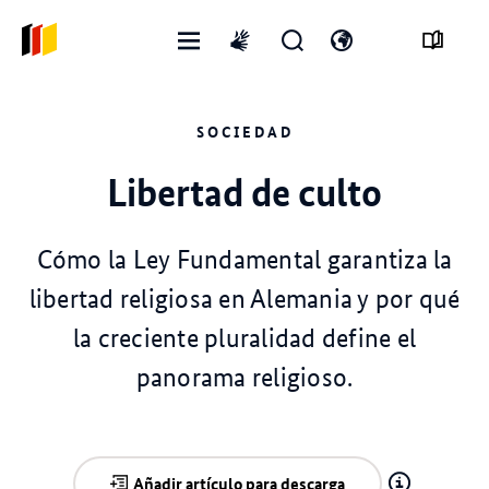
Menú
Abrir
Abre
International
abierto
formulario
el
sign
de
interruptor
language
SOCIEDAD
búsqueda
de
idioma
Libertad de culto
Cómo la Ley Fundamental garantiza la
libertad religiosa en Alemania y por qué
la creciente pluralidad define el
panorama religioso.
Añadir artículo para descarga