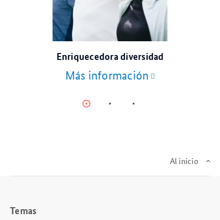
© AdobeStock
Enriquecedora diversidad
Más información
Item
Item
Item
0
1
2
Al inicio
Temas